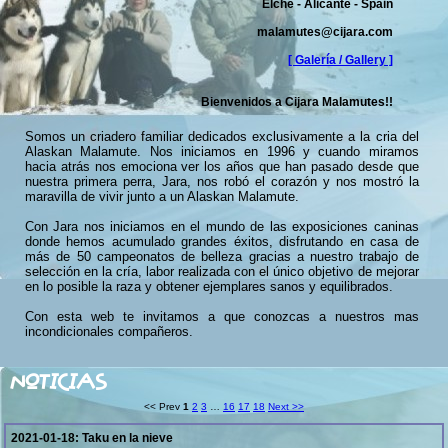
Elche - Alicante - Spain
malamutes@cijara.com
[ Galería / Gallery ]
Bienvenidos a Cijara Malamutes!!
Somos un criadero familiar dedicados exclusivamente a la cria del
Alaskan Malamute. Nos iniciamos en 1996 y cuando miramos
hacia atrás nos emociona ver los años que han pasado desde que
nuestra primera perra, Jara, nos robó el corazón y nos mostró la
maravilla de vivir junto a un Alaskan Malamute.
Con Jara nos iniciamos en el mundo de las exposiciones caninas
donde hemos acumulado grandes éxitos, disfrutando en casa de
más de 50 campeonatos de belleza gracias a nuestro trabajo de
selección en la cría, labor realizada con el único objetivo de mejorar
en lo posible la raza y obtener ejemplares sanos y equilibrados.
Con esta web te invitamos a que conozcas a nuestros mas
incondicionales compañeros.
NOTICIAS
<< Prev
1
2
3
…
16
17
18
Next >>
2021-01-18:
Taku en la nieve