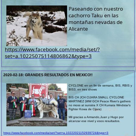
Paseando con nuestro
cachorro Taku en las
montañas nevadas de
Alicante
https://www.facebook.com/media/set/?
set=a.10225075114806862&type=3
2020-02-18:
GRANDES RESULTADOS EN MEXICO!!
CYCLONE en un fin de semana, BIS, RBIS y
BIS3, en tres shows
BIS CH JCH CIJARA SMALL CYCLONE
MARTINEZ (WW GCH Peace River's gathers
no moss at sunstra X CH Kumata Windstar's
Fighter Kowa de Cijara)
Mil gracias a Armando,Juan y Hugo por
alcanzar ese nivel y esos resultados.
https://www.facebook.com/media/set/?set=a.10222021152939724&type=3