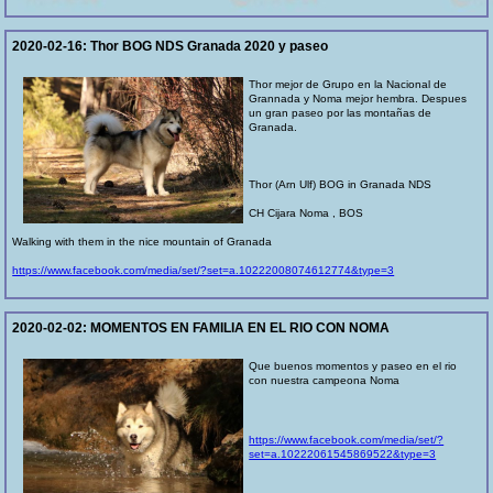
2020-02-16:
Thor BOG NDS Granada 2020 y paseo
Thor mejor de Grupo en la Nacional de
Grannada y Noma mejor hembra. Despues
un gran paseo por las montañas de
Granada.
Thor (Arn Ulf) BOG in Granada NDS
CH Cijara Noma , BOS
Walking with them in the nice mountain of Granada
https://www.facebook.com/media/set/?set=a.10222008074612774&type=3
2020-02-02:
MOMENTOS EN FAMILIA EN EL RIO CON NOMA
Que buenos momentos y paseo en el rio
con nuestra campeona Noma
https://www.facebook.com/media/set/?
set=a.10222061545869522&type=3