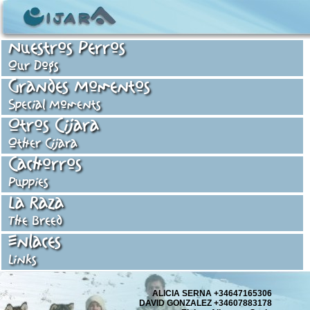
Nuestros Perros
Our Dogs
Grandes Momentos
Special Moments
Otros Cijara
Other Cijara
Cachorros
Puppies
La Raza
The Breed
Enlaces
Links
ALICIA SERNA +34647165306
DAVID GONZALEZ +34607883178