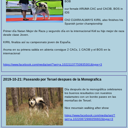
BOB
our female ARUMA CAC and CACIB, BOS in
IDS
CHJ CIJARA ALWAYS KIRIL also finishes his
Spanish junior championship
Primer día Natan Mejor de Raza y segundo día en la internacional Kiril su hijo mejor de raza
desde clase Joven.
KIRIL finaliza así su campeonato joven de España.
Aruma en su primera salida en abierta consigue 2 CACs, 1 CACIB y el BOS en la
internacional
https://www.facebook.com/media/set/?set=a.10221137753935301&type=3
2019-10-21:
Paseando por Teruel despues de la Monografica
Día después de la monográfica celebramos
los buenos resultados con nuestros
malamutes con un bonito paseo en las
montañas de Teruel.
Nice mountain walking after show
https://www.facebook.com/media/set/?
set=a.10220872999356602&type=3