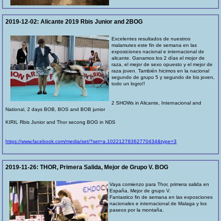
2019-12-02:
Alicante 2019 Rbis Junior and 2BOG
Excelentes resultados de nuestros
malamutes este fin de semana en las
exposiciones nacional e internacional de
alicante. Ganamos los 2 días el mojor de
raza, el mejor de sexo opuesto y el mejor de
raza joven. También hicimos en la nacional
segundo de grupo 5 y segundo de bis joven,
todo un logro!!
2 SHOWs in Alicante, Internacional and
National, 2 days BOB, BOS and BOB junior
KIRIL Rbis Junior and Thor secong BOG in NDS
https://www.facebook.com/media/set/?set=a.10221278362770434&type=3
2019-11-26:
THOR, Primera Salida, Mejor de Grupo V. BOG
Vaya comienzo para Thor, primera salida en
España, Mejor de grupo V.
Fantastico fin de semana en las exposciones
nacionales e internacional de Malaga y los
paseos por la montaña.