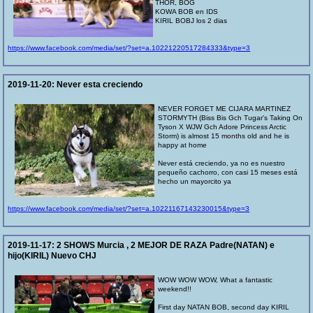
THOR, BOG
KOWA BOB en IDS
KIRIL BOBJ los 2 dias
https://www.facebook.com/media/set/?set=a.10221220517284333&type=3
2019-11-20:
Never esta creciendo
NEVER FORGET ME CIJARA MARTINEZ
STORMYTH (Biss Bis Gch Tugar's Taking On
Tyson X WJW Gch Adore Princess Arctic
Storm) is almost 15 months old and he is
happy at home
Never está creciendo, ya no es nuestro
pequeño cachorro, con casi 15 meses está
hecho un mayorcito ya
https://www.facebook.com/media/set/?set=a.10221167143230015&type=3
2019-11-17:
2 SHOWS Murcia , 2 MEJOR DE RAZA Padre(NATAN) e
hijo(KIRIL) Nuevo CHJ
WOW WOW WOW, What a fantastic
weekend!!
First day NATAN BOB, second day KIRIL