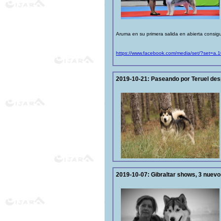
Aruma en su primera salida en abierta consig
https://www.facebook.com/media/set/?set=
2019-10-21:
Paseando por Teruel des
2019-10-07:
Gibraltar shows, 3 nuev