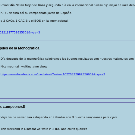
Primer día Natan Mejor de Raza y segundo día en la internacional Kiril su hijo mejor de raza de
KIRIL finaliza así su campeonato joven de España.
ue 2 CACs, 1 CACIB y el BOS en la internacional
a.10221137753935301&type=3
pues de la Monografica
Día después de la monográfica celebramos los buenos resultados con nuestros malamutes con 
Nice mountain walking after show
https://www.facebook.com/media/set/?set=a.10220872999356602&type=3
os campeones!!
Vaya fin de seman tan estupendo en Gibraltar con 3 nuevos campeones para cijara.
This weekend in Gibraltar we were in 2 IDS and crufts qualifier.