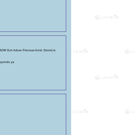
 Gch Adore Princess Arctic Storm) is
yorcito ya