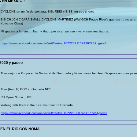
EN MEXICO!!
CYCLONE en un fin de semana, BIS, RBIS y BIS3, en tres shows
BIS CH JCH CIJARA SMALL CYCLONE MARTINEZ (WW GCH Peace River's gathers no moss at su
Kowa de Cijara)
Mil gracias a Armando,Juan y Hugo por alcanzar ese nivel y esos resultados.
https://www.facebook.com/media/set/?set=a.10222021152939724&type=3
2020 y paseo
Thor mejor de Grupo en la Nacional de Grannada y Noma mejor hembra. Despues un gran pase
Thor (Arn Ulf) BOG in Granada NDS
CH Cijara Noma , BOS
Walking with them in the nice mountain of Granada
https://www.facebook.com/media/set/?set=a.10222008074612774&type=3
 EN EL RIO CON NOMA