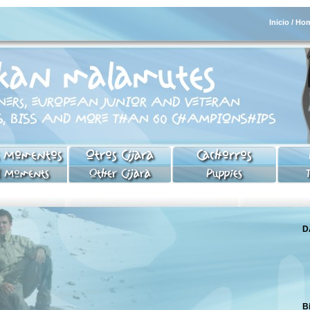
Inicio / Ho
s Momentos
Otros Cijara
Cachorros
l Moments
Other Cijara
Puppies
D
B