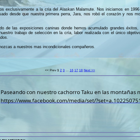
dos exclusivamente a la cria del Alaskan Malamute. Nos iniciamos en 199
do desde que nuestra primera perra, Jara, nos robó el corazón y nos most
do de las exposiciones caninas donde hemos acumulado grandes éxitos,
estro trabajo de selección en la cría, labor realizada con el único objetiv
ados.
onozcas a nuestros mas incondicionales compañeros.
<< Prev
1
2
3
…
16
17
18
Next >>
Paseando con nuestro cachorro Taku en las montañas n
https://www.facebook.com/media/set/?set=a.1022507