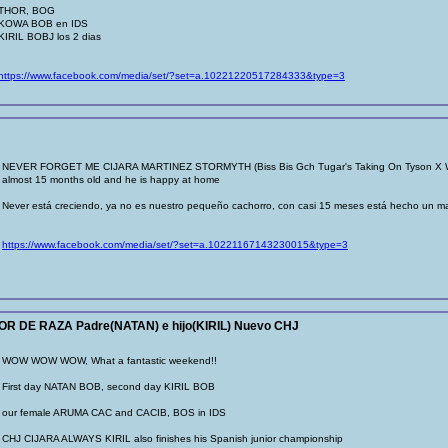
THOR, BOG
KOWA BOB en IDS
KIRIL BOBJ los 2 dias
https://www.facebook.com/media/set/?set=a.10221220517284333&type=3
NEVER FORGET ME CIJARA MARTINEZ STORMYTH (Biss Bis Gch Tugar's Taking On Tyson X WJW
almost 15 months old and he is happy at home
Never está creciendo, ya no es nuestro pequeño cachorro, con casi 15 meses está hecho un ma
https://www.facebook.com/media/set/?set=a.10221167143230015&type=3
OR DE RAZA Padre(NATAN) e hijo(KIRIL) Nuevo CHJ
WOW WOW WOW, What a fantastic weekend!!
First day NATAN BOB, second day KIRIL BOB
our female ARUMA CAC and CACIB, BOS in IDS
CHJ CIJARA ALWAYS KIRIL also finishes his Spanish junior championship