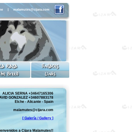
me
|
malamutes@cijara.com
La Raza
Enlaces
The Breed
Links
ALICIA SERNA +34647165306
AVID GONZALEZ +34607883178
Elche - Alicante - Spain
malamutes@cijara.com
[ Galería / Gallery ]
ienvenidos a Cijara Malamutes!!