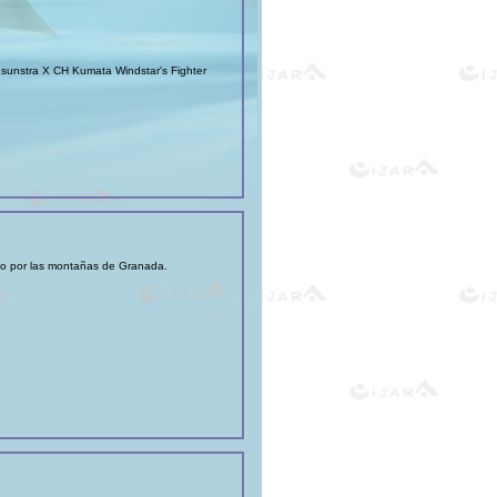
nstra X CH Kumata Windstar's Fighter
o por las montañas de Granada.