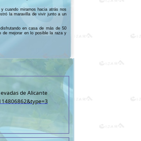
6 y cuando miramos hacia atrás nos
ró la maravilla de vivir junto a un
 disfrutando en casa de más de 50
o de mejorar en lo posible la raza y
evadas de Alicante
5114806862&type=3