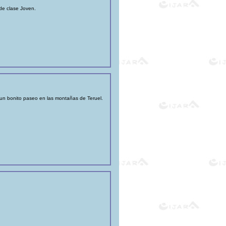
sde clase Joven.
un bonito paseo en las montañas de Teruel.