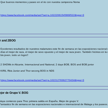
Que buenos momentos y paseo en el rio con nuestra campeona Noma
https://www.facebook.com/media/set/?set=a.10222061545869522&type=3
or and 2BOG
Excelentes resultados de nuestros malamutes este fin de semana en las exposiciones nacional e
días el mojor de raza, el mejor de sexo opuesto y el mejor de raza joven. También hicimos en 
bis joven, todo un logro!!
2 SHOWs in Alicante, Internacional and National, 2 days BOB, BOS and BOB junior
KIRIL Rbis Junior and Thor secong BOG in NDS
https://www.facebook.com/media/set/?set=a.10221278362770434&type=3
ejor de Grupo V. BOG
Vaya comienzo para Thor, primera salida en España, Mejor de grupo V.
Fantastico fin de semana en las exposciones nacionales e internacional de Malaga y los paseos