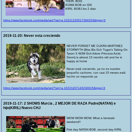
THOR, BOG
KOWA BOB en IDS
KIRIL BOBJ los 2 dias
https://www.facebook.com/media/set/?set=a.10221220517284333&type=3
2019-11-20:
Never esta creciendo
NEVER FORGET ME CIJARA MARTINEZ
STORMYTH (Biss Bis Gch Tugar's Taking On
Tyson X WJW Gch Adore Princess Arctic
Storm) is almost 15 months old and he is
happy at home
Never está creciendo, ya no es nuestro
pequeño cachorro, con casi 15 meses está
hecho un mayorcito ya
https://www.facebook.com/media/set/?set=a.10221167143230015&type=3
2019-11-17:
2 SHOWS Murcia , 2 MEJOR DE RAZA Padre(NATAN) e
hijo(KIRIL) Nuevo CHJ
WOW WOW WOW, What a fantastic
weekend!!
First day NATAN BOB, second day KIRIL