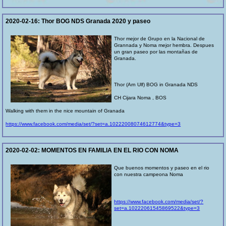
2020-02-16:
Thor BOG NDS Granada 2020 y paseo
Thor mejor de Grupo en la Nacional de
Grannada y Noma mejor hembra. Despues
un gran paseo por las montañas de
Granada.
Thor (Arn Ulf) BOG in Granada NDS
CH Cijara Noma , BOS
Walking with them in the nice mountain of Granada
https://www.facebook.com/media/set/?set=a.10222008074612774&type=3
2020-02-02:
MOMENTOS EN FAMILIA EN EL RIO CON NOMA
Que buenos momentos y paseo en el rio
con nuestra campeona Noma
https://www.facebook.com/media/set/?
set=a.10222061545869522&type=3