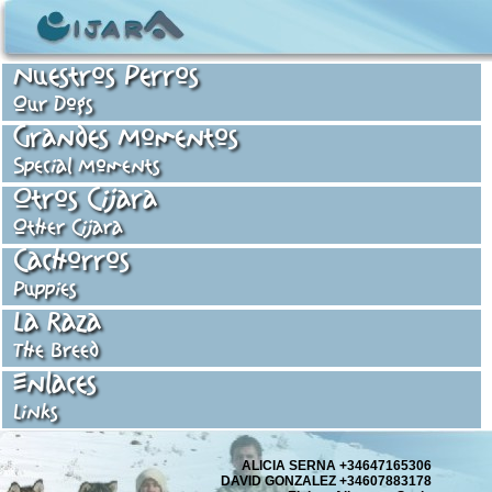
Nuestros Perros
Our Dogs
Grandes Momentos
Special Moments
Otros Cijara
Other Cijara
Cachorros
Puppies
La Raza
The Breed
Enlaces
Links
ALICIA SERNA +34647165306
DAVID GONZALEZ +34607883178