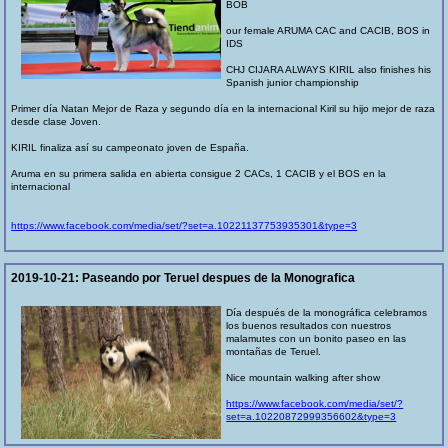
BOB
our female ARUMA CAC and CACIB, BOS in
IDS
CHJ CIJARA ALWAYS KIRIL also finishes his
Spanish junior championship
Primer día Natan Mejor de Raza y segundo día en la internacional Kiril su hijo mejor de raza
desde clase Joven.
KIRIL finaliza así su campeonato joven de España.
Aruma en su primera salida en abierta consigue 2 CACs, 1 CACIB y el BOS en la
internacional
https://www.facebook.com/media/set/?set=a.10221137753935301&type=3
2019-10-21:
Paseando por Teruel despues de la Monografica
Día después de la monográfica celebramos
los buenos resultados con nuestros
malamutes con un bonito paseo en las
montañas de Teruel.
Nice mountain walking after show
https://www.facebook.com/media/set/?
set=a.10220872999356602&type=3