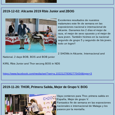
2019-12-02:
Alicante 2019 Rbis Junior and 2BOG
Excelentes resultados de nuestros
malamutes este fin de semana en las
exposiciones nacional e internacional de
alicante. Ganamos los 2 días el mojor de
raza, el mejor de sexo opuesto y el mejor de
raza joven. También hicimos en la nacional
segundo de grupo 5 y segundo de bis joven,
todo un logro!!
2 SHOWs in Alicante, Internacional and
National, 2 days BOB, BOS and BOB junior
KIRIL Rbis Junior and Thor secong BOG in NDS
https://www.facebook.com/media/set/?set=a.10221278362770434&type=3
2019-11-26:
THOR, Primera Salida, Mejor de Grupo V. BOG
Vaya comienzo para Thor, primera salida en
España, Mejor de grupo V.
Fantastico fin de semana en las exposciones
nacionales e internacional de Malaga y los
paseos por la montaña.