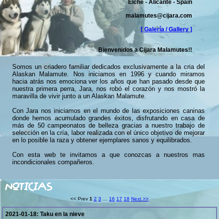
Elche - Alicante - Spain
malamutes@cijara.com
[ Galería / Gallery ]
Bienvenidos a Cijara Malamutes!!
Somos un criadero familiar dedicados exclusivamente a la cria del
Alaskan Malamute. Nos iniciamos en 1996 y cuando miramos
hacia atrás nos emociona ver los años que han pasado desde que
nuestra primera perra, Jara, nos robó el corazón y nos mostró la
maravilla de vivir junto a un Alaskan Malamute.
Con Jara nos iniciamos en el mundo de las exposiciones caninas
donde hemos acumulado grandes éxitos, disfrutando en casa de
más de 50 campeonatos de belleza gracias a nuestro trabajo de
selección en la cría, labor realizada con el único objetivo de mejorar
en lo posible la raza y obtener ejemplares sanos y equilibrados.
Con esta web te invitamos a que conozcas a nuestros mas
incondicionales compañeros.
NOTICIAS
<< Prev
1
2
3
…
16
17
18
Next >>
2021-01-18:
Taku en la nieve