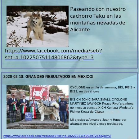
Paseando con nuestro
cachorro Taku en las
montañas nevadas de
Alicante
https://www.facebook.com/media/set/?
set=a.10225075114806862&type=3
2020-02-18:
GRANDES RESULTADOS EN MEXICO!!
CYCLONE en un fin de semana, BIS, RBIS y
BIS3, en tres shows
BIS CH JCH CIJARA SMALL CYCLONE
MARTINEZ (WW GCH Peace River's gathers
no moss at sunstra X CH Kumata Windstar's
Fighter Kowa de Cijara)
Mil gracias a Armando,Juan y Hugo por
alcanzar ese nivel y esos resultados.
https://www.facebook.com/media/set/?set=a.10222021152939724&type=3