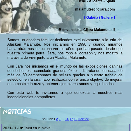
Elche - Alicante - Spain
malamutes@cijara.com
[ Galería / Gallery ]
Bienvenidos a Cijara Malamutes!!
Somos un criadero familiar dedicados exclusivamente a la cria del
Alaskan Malamute. Nos iniciamos en 1996 y cuando miramos
hacia atrás nos emociona ver los años que han pasado desde que
nuestra primera perra, Jara, nos robó el corazón y nos mostró la
maravilla de vivir junto a un Alaskan Malamute.
Con Jara nos iniciamos en el mundo de las exposiciones caninas
donde hemos acumulado grandes éxitos, disfrutando en casa de
más de 50 campeonatos de belleza gracias a nuestro trabajo de
selección en la cría, labor realizada con el único objetivo de mejorar
en lo posible la raza y obtener ejemplares sanos y equilibrados.
Con esta web te invitamos a que conozcas a nuestros mas
incondicionales compañeros.
NOTICIAS
<< Prev
1
2
3
…
16
17
18
Next >>
2021-01-18:
Taku en la nieve