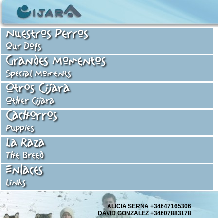
Nuestros Perros
Our Dogs
Grandes Momentos
Special Moments
Otros Cijara
Other Cijara
Cachorros
Puppies
La Raza
The Breed
Enlaces
Links
ALICIA SERNA +34647165306
DAVID GONZALEZ +34607883178