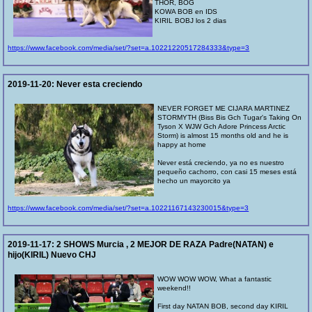
THOR, BOG
KOWA BOB en IDS
KIRIL BOBJ los 2 dias
https://www.facebook.com/media/set/?set=a.10221220517284333&type=3
2019-11-20:
Never esta creciendo
NEVER FORGET ME CIJARA MARTINEZ
STORMYTH (Biss Bis Gch Tugar's Taking On
Tyson X WJW Gch Adore Princess Arctic
Storm) is almost 15 months old and he is
happy at home
Never está creciendo, ya no es nuestro
pequeño cachorro, con casi 15 meses está
hecho un mayorcito ya
https://www.facebook.com/media/set/?set=a.10221167143230015&type=3
2019-11-17:
2 SHOWS Murcia , 2 MEJOR DE RAZA Padre(NATAN) e
hijo(KIRIL) Nuevo CHJ
WOW WOW WOW, What a fantastic
weekend!!
First day NATAN BOB, second day KIRIL