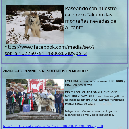
Paseando con nuestro
cachorro Taku en las
montañas nevadas de
Alicante
https://www.facebook.com/media/set/?
set=a.10225075114806862&type=3
2020-02-18:
GRANDES RESULTADOS EN MEXICO!!
CYCLONE en un fin de semana, BIS, RBIS y
BIS3, en tres shows
BIS CH JCH CIJARA SMALL CYCLONE
MARTINEZ (WW GCH Peace River's gathers
no moss at sunstra X CH Kumata Windstar's
Fighter Kowa de Cijara)
Mil gracias a Armando,Juan y Hugo por
alcanzar ese nivel y esos resultados.
https://www.facebook.com/media/set/?set=a.10222021152939724&type=3