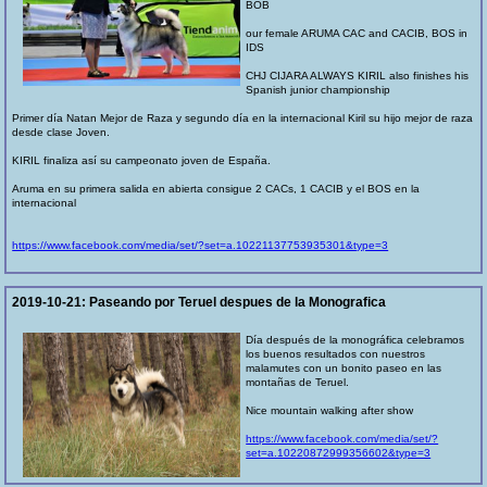
BOB
our female ARUMA CAC and CACIB, BOS in
IDS
CHJ CIJARA ALWAYS KIRIL also finishes his
Spanish junior championship
Primer día Natan Mejor de Raza y segundo día en la internacional Kiril su hijo mejor de raza
desde clase Joven.
KIRIL finaliza así su campeonato joven de España.
Aruma en su primera salida en abierta consigue 2 CACs, 1 CACIB y el BOS en la
internacional
https://www.facebook.com/media/set/?set=a.10221137753935301&type=3
2019-10-21:
Paseando por Teruel despues de la Monografica
Día después de la monográfica celebramos
los buenos resultados con nuestros
malamutes con un bonito paseo en las
montañas de Teruel.
Nice mountain walking after show
https://www.facebook.com/media/set/?
set=a.10220872999356602&type=3