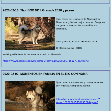
2020-02-16:
Thor BOG NDS Granada 2020 y paseo
Thor mejor de Grupo en la Nacional de
Grannada y Noma mejor hembra. Despues
un gran paseo por las montañas de
Granada.
Thor (Arn Ulf) BOG in Granada NDS
CH Cijara Noma , BOS
Walking with them in the nice mountain of Granada
https://www.facebook.com/media/set/?set=a.10222008074612774&type=3
2020-02-02:
MOMENTOS EN FAMILIA EN EL RIO CON NOMA
Que buenos momentos y paseo en el rio
con nuestra campeona Noma
https://www.facebook.com/media/set/?
set=a.10222061545869522&type=3