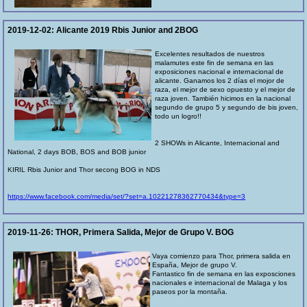
2019-12-02:
Alicante 2019 Rbis Junior and 2BOG
Excelentes resultados de nuestros
malamutes este fin de semana en las
exposiciones nacional e internacional de
alicante. Ganamos los 2 días el mojor de
raza, el mejor de sexo opuesto y el mejor de
raza joven. También hicimos en la nacional
segundo de grupo 5 y segundo de bis joven,
todo un logro!!
2 SHOWs in Alicante, Internacional and
National, 2 days BOB, BOS and BOB junior
KIRIL Rbis Junior and Thor secong BOG in NDS
https://www.facebook.com/media/set/?set=a.10221278362770434&type=3
2019-11-26:
THOR, Primera Salida, Mejor de Grupo V. BOG
Vaya comienzo para Thor, primera salida en
España, Mejor de grupo V.
Fantastico fin de semana en las exposciones
nacionales e internacional de Malaga y los
paseos por la montaña.