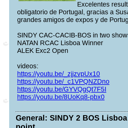
Excelentes resul
obligatorio de Portugal, gracias a Su
grandes amigos de expos y de Portu
SINDY CAC-CACIB-BOS in two show
NATAN RCAC Lisboa Winner
ALEK Exc2 Open
videos:
https://youtu.be/_zjjzvpUx10
https://youtu.be/_c1VPQNZDno
https://youtu.be/GYVQgQt7F5I
https://youtu.be/8UoKq8-pbx0
General: SINDY 2 BOS Lisboa
point