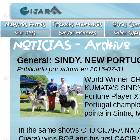
Nuestros Perros
Grandes Momentos
Otros Cija
Our Dogs
Special Moments
Other Cijar
NOTICIAS - Archivo
General: SINDY. NEW PORT
Publicado por admin en 2015-07-31
World Winner C
KUMATA'S SIND
Fortune Player X
Portugal champio
points in Sintra,
In the same shows CHJ CIJARA NATA
Cijara) wins BOB and his first CACIB 