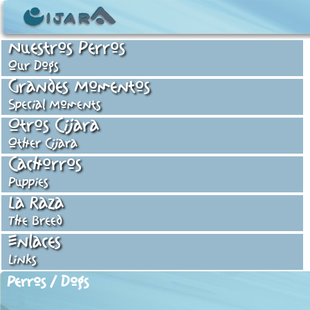
Nuestros Perros
Our Dogs
Grandes Momentos
Special Moments
Otros Cijara
Other Cijara
Cachorros
Puppies
La Raza
The Breed
Enlaces
Links
Perros / Dogs